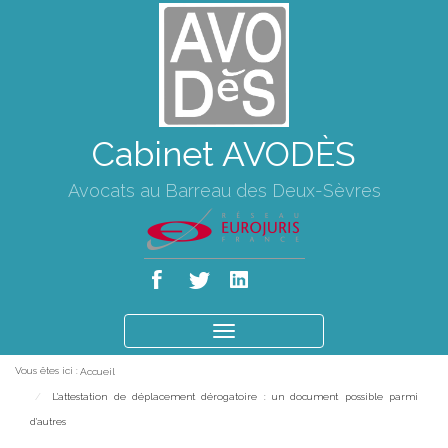
Cabinet AVODÈS
Avocats au Barreau des Deux-Sèvres
Ouvrir
le
Vous êtes ici :
Accueil
menu
L'attestation de déplacement dérogatoire : un document possible parmi
d'autres