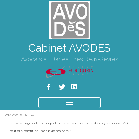
Cabinet AVODÈS
Avocats au Barreau des Deux-Sèvres
Ouvrir
le
Vous êtes ici :
Accueil
menu
Une augmentation importante des rémunérations de co-gérants de SARL
peut-elle constituer un abus de majorité ?