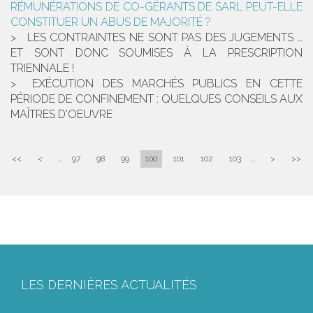
RÉMUNÉRATIONS DE CO-GÉRANTS DE SARL PEUT-ELLE
CONSTITUER UN ABUS DE MAJORITÉ ?
LES CONTRAINTES NE SONT PAS DES JUGEMENTS …
ET SONT DONC SOUMISES À LA PRESCRIPTION
TRIENNALE !
EXÉCUTION DES MARCHÉS PUBLICS EN CETTE
PÉRIODE DE CONFINEMENT : QUELQUES CONSEILS AUX
MAÎTRES D'OEUVRE
<<
<
...
97
98
99
100
101
102
103
...
>
>>
LES DERNIÈRES ACTUALITÉS
Le joug léger des monuments historiques