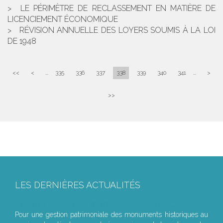
LE PÉRIMÈTRE DE RECLASSEMENT EN MATIÈRE DE
LICENCIEMENT ÉCONOMIQUE
RÉVISION ANNUELLE DES LOYERS SOUMIS À LA LOI
DE 1948
<<
<
...
335
336
337
338
339
340
341
...
>
>>
LES DERNIÈRES ACTUALITÉS
Le joug léger des monuments historiques
Pour une gestion patrimoniale des monuments historiques au