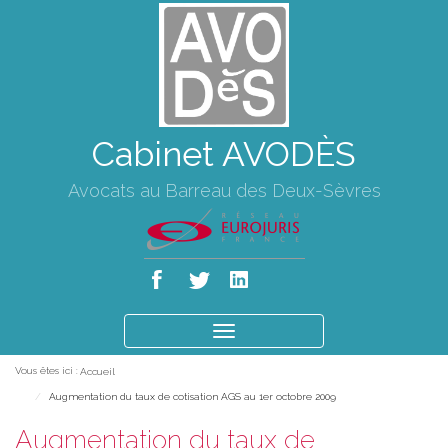
Cabinet AVODÈS
Avocats au Barreau des Deux-Sèvres
Ouvrir
le
Vous êtes ici :
Accueil
menu
Augmentation du taux de cotisation AGS au 1er octobre 2009
Augmentation du taux de