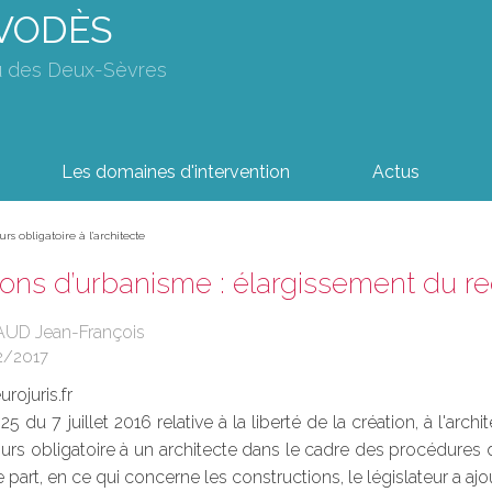
AVODÈS
u des Deux-Sèvres
Les domaines d'intervention
Actus
rs obligatoire à l’architecte
ions d’urbanisme : élargissement du rec
AUD Jean-François
2/2017
rojuris.fr
25 du 7 juillet 2016 relative à la liberté de la création, à l'ar
rs obligatoire à un architecte dans le cadre des procédures 
 part, en ce qui concerne les constructions, le législateur a ajou