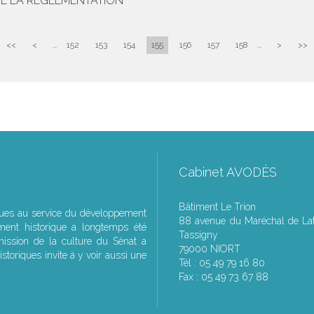
DE LA RÉGLEMENTATION
<<
<
...
152
153
154
155
156
157
158
...
>
>>
Cabinet AVODÈS
Bâtiment Le Trion
ques au service du développement
88 avenue du Maréchal de Lat
ment historique a longtemps été
Tassigny
ssion de la culture du Sénat a
79000 NIORT
storiques invite à y voir aussi une
Tél : 05 49 79 16 80
Fax : 05 49 73 67 88