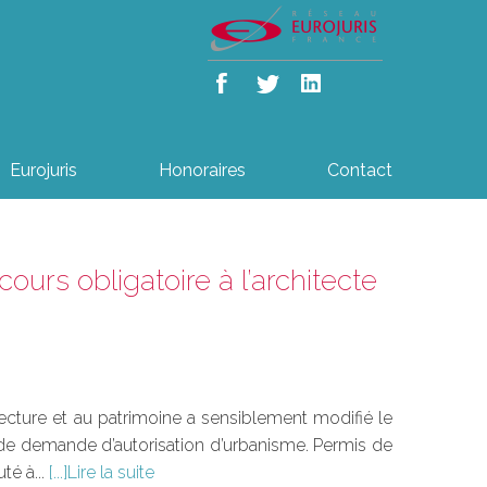
Eurojuris
Honoraires
Contact
ours obligatoire à l’architecte
chitecture et au patrimoine a sensiblement modifié le
de demande d’autorisation d’urbanisme. Permis de
té à...
Lire la suite