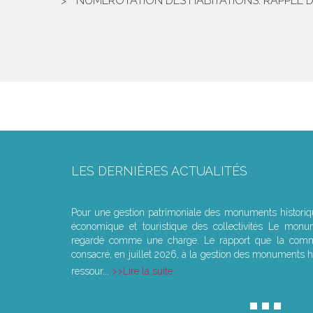
NUMÉROTATION DES HABITATIONS: RAPPEL 
LES DERNIÈRES ACTUALITÉS
Le joug léger des monuments historiques
Pour une gestion patrimoniale des monuments histori
économique et touristique des collectivités Le monu
regardé comme une charge. Le rapport que la commi
consacré, en juillet 2026, à la gestion des monuments hi
ressour...
Lire la suite