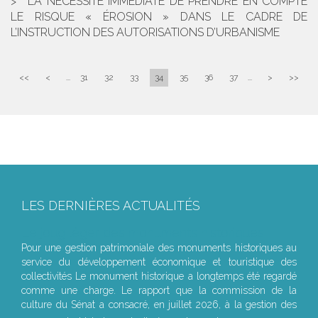
LA NÉCESSITÉ IMMÉDIATE DE PRENDRE EN COMPTE
LE RISQUE « ÉROSION » DANS LE CADRE DE
L’INSTRUCTION DES AUTORISATIONS D’URBANISME
<<
<
...
31
32
33
34
35
36
37
...
>
>>
LES DERNIÈRES ACTUALITÉS
Le joug léger des monuments historiques
Pour une gestion patrimoniale des monuments historiques au
service du développement économique et touristique des
collectivités Le monument historique a longtemps été regardé
comme une charge. Le rapport que la commission de la
culture du Sénat a consacré, en juillet 2026, à la gestion des