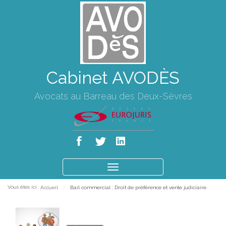
Cabinet AVODÈS
Avocats au Barreau des Deux-Sèvres
Ouvrir
le
Vous êtes ici :
Accueil
Bail commercial : Droit de préférence et vente judiciaire
menu