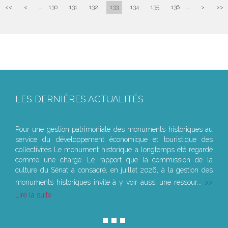
<<
<
...
130
131
132
133
134
135
136
...
>
>>
LES DERNIÈRES ACTUALITÉS
Le joug léger des monuments historiques
Pour une gestion patrimoniale des monuments historiques au
service du développement économique et touristique des
collectivités Le monument historique a longtemps été regardé
comme une charge. Le rapport que la commission de la
culture du Sénat a consacré, en juillet 2026, à la gestion des
monuments historiques invite à y voir aussi une ressour...
Lire la suite