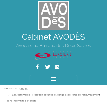
Cabinet AVODÈS
Avocats au Barreau des Deux-Sèvres
Ouvrir
le
Vous êtes ici :
Accueil
menu
Bail commercial : location gérance et congé avec refus de renouvellement
sans indemnité d'éviction