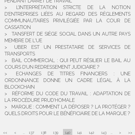
PENDANT L’ARRÊT DE TRAVAIL
L’INTERPRÉTATION STRICTE DE LA NOTION
D’ENTREPRISES LIÉES AU REGARD DES RÈGLEMENTS
COMMUNAUTAIRES PRIVILÉGIÉE PAR LA COUR DE
CASSATION
TANSFERT DE SIÈGE SOCIAL DANS UN AUTRE PAYS
MEMBRE DE L'UE
UBER EST UN PRESTATAIRE DE SERVICES DE
TRANSPORTS
BAIL COMMERCIAL : QUI PEUT RÉSILIER LE BAIL AU
COURS D’UN REDRESSEMENT JUDICIAIRE ?
ECHANGES DE TITRES FINANCIERS : UNE
ORDONNANCE DONNE UN CADRE LÉGAL À LA
BLOCKCHAIN
RÉFORME DU CODE DU TRAVAIL : ADAPTATION DE
LA PROCÉDURE PRUD'HOMALE
MARQUE : COMMENT LA DÉPOSER ? LA PROTÉGER ?
QUELS DROITS POUR LE BÉNÉFICIAIRE DE LA MARQUE ?
<<
<
...
137
138
139
140
141
142
143
...
>
>>