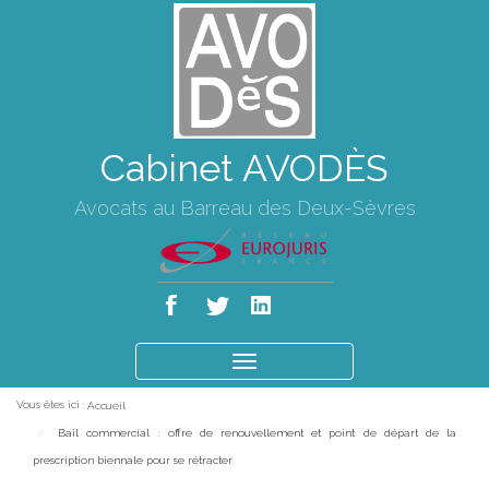
Cabinet AVODÈS
Avocats au Barreau des Deux-Sèvres
Ouvrir
le
Vous êtes ici :
Accueil
menu
Bail commercial : offre de renouvellement et point de départ de la
prescription biennale pour se rétracter