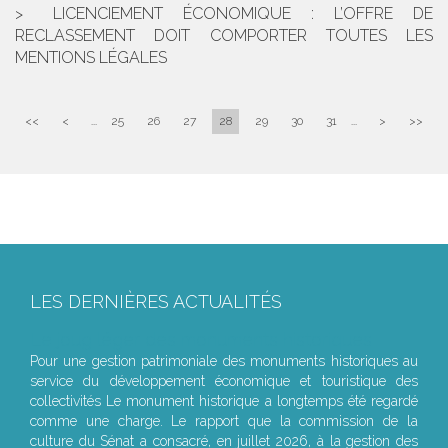
LICENCIEMENT ÉCONOMIQUE : L’OFFRE DE
RECLASSEMENT DOIT COMPORTER TOUTES LES
MENTIONS LÉGALES
<<
<
...
25
26
27
28
29
30
31
...
>
>>
LES DERNIÈRES ACTUALITÉS
Le joug léger des monuments historiques
Pour une gestion patrimoniale des monuments historiques au
service du développement économique et touristique des
collectivités Le monument historique a longtemps été regardé
comme une charge. Le rapport que la commission de la
culture du Sénat a consacré, en juillet 2026, à la gestion des