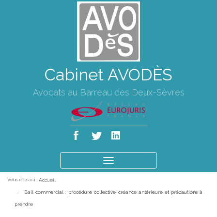
Cabinet AVODÈS
Avocats au Barreau des Deux-Sèvres
Ouvrir
le
Vous êtes ici :
Accueil
menu
Bail commercial : procédure collective, créance antérieure et précautions à
prendre