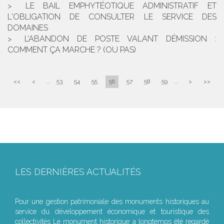
LE BAIL EMPHYTÉOTIQUE ADMINISTRATIF ET
L'OBLIGATION DE CONSULTER LE SERVICE DES
DOMAINES
L’ABANDON DE POSTE VALANT DÉMISSION :
COMMENT ÇA MARCHE ? (OU PAS)
<<
<
...
53
54
55
56
57
58
59
...
>
>>
LES DERNIÈRES ACTUALITÉS
Le joug léger des monuments historiques
Pour une gestion patrimoniale des monuments historiques au
service du développement économique et touristique des
collectivités Le monument historique a longtemps été regardé