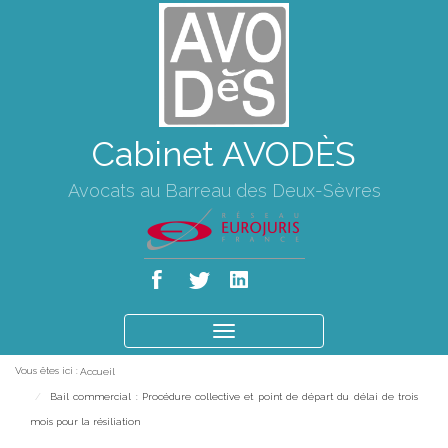
Cabinet AVODÈS
Avocats au Barreau des Deux-Sèvres
Ouvrir
le
Vous êtes ici :
Accueil
menu
Bail commercial : Procédure collective et point de départ du délai de trois
mois pour la résiliation