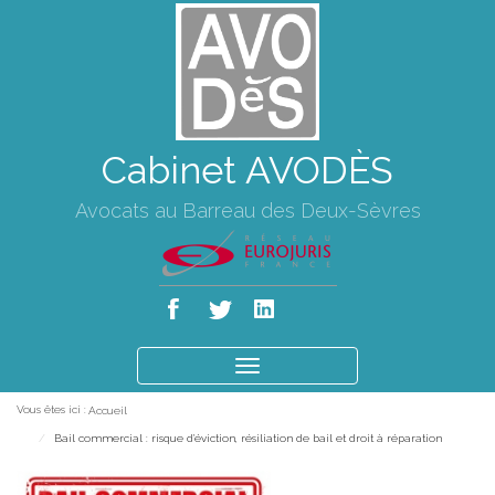
Cabinet AVODÈS
Avocats au Barreau des Deux-Sèvres
Ouvrir
le
Vous êtes ici :
Accueil
menu
Bail commercial : risque d'éviction, résiliation de bail et droit à réparation