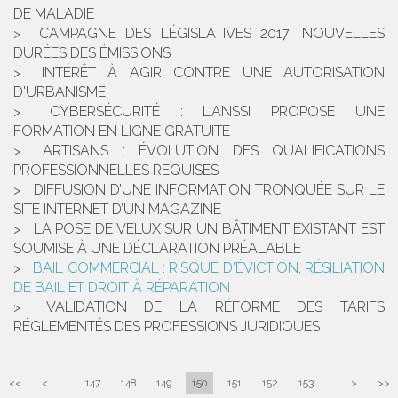
DE MALADIE
CAMPAGNE DES LÉGISLATIVES 2017: NOUVELLES
DURÉES DES ÉMISSIONS
INTÉRÊT À AGIR CONTRE UNE AUTORISATION
D'URBANISME
CYBERSÉCURITÉ : L'ANSSI PROPOSE UNE
FORMATION EN LIGNE GRATUITE
ARTISANS : ÉVOLUTION DES QUALIFICATIONS
PROFESSIONNELLES REQUISES
DIFFUSION D’UNE INFORMATION TRONQUÉE SUR LE
SITE INTERNET D’UN MAGAZINE
LA POSE DE VELUX SUR UN BÂTIMENT EXISTANT EST
SOUMISE À UNE DÉCLARATION PRÉALABLE
BAIL COMMERCIAL : RISQUE D'ÉVICTION, RÉSILIATION
DE BAIL ET DROIT À RÉPARATION
VALIDATION DE LA RÉFORME DES TARIFS
RÉGLEMENTÉS DES PROFESSIONS JURIDIQUES
<<
<
...
147
148
149
150
151
152
153
...
>
>>