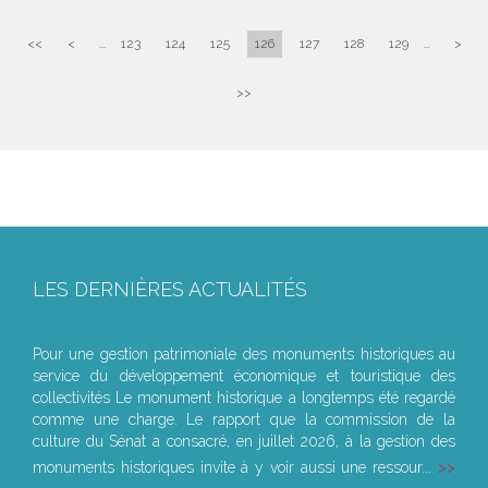
<<
<
...
123
124
125
126
127
128
129
...
>
>>
LES DERNIÈRES ACTUALITÉS
Le joug léger des monuments historiques
Pour une gestion patrimoniale des monuments historiques au
service du développement économique et touristique des
collectivités Le monument historique a longtemps été regardé
comme une charge. Le rapport que la commission de la
culture du Sénat a consacré, en juillet 2026, à la gestion des
monuments historiques invite à y voir aussi une ressour...