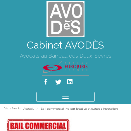
Cabinet AVODÈS
Avocats au Barreau des Deux-Sèvres
Ouvrir
le
Vous êtes ici :
Accueil
Bail commercial : valeur locative et clause d'indexation
menu