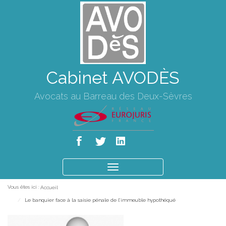
Cabinet AVODÈS
Avocats au Barreau des Deux-Sèvres
Ouvrir
le
Vous êtes ici :
Accueil
menu
Le banquier face à la saisie pénale de l’immeuble hypothéqué