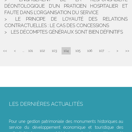
DÉONTOLOGIQUE D’UN PRATICIEN HOSPITALIER ET
FAUTE DANS L’ORGANISATION DU SERVICE
LE PRINCIPE DE LOYAUTÉ DES RELATIONS
CONTRACTUELLES : LE CAS DES CONCESSIONS
LES DÉCOMPTES GÉNÉRAUX SONT BIEN DÉFINITIFS
<<
<
...
101
102
103
104
105
106
107
...
>
>>
LES DERNIÈRES ACTUALITÉS
Le joug léger des monuments historiques
Pour une gestion patrimoniale des monuments historiques au
service du développement économique et touristique des