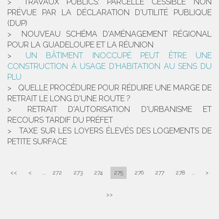
TRAVAUX PUBLICS: PARCELLE CESSIBLE NON
PRÉVUE PAR LA DÉCLARATION D'UTILITÉ PUBLIQUE
(DUP)
NOUVEAU SCHÉMA D'AMÉNAGEMENT RÉGIONAL
POUR LA GUADELOUPE ET LA RÉUNION
UN BÂTIMENT INOCCUPÉ PEUT ÊTRE UNE
CONSTRUCTION À USAGE D'HABITATION AU SENS DU
PLU
QUELLE PROCÉDURE POUR RÉDUIRE UNE MARGE DE
RETRAIT LE LONG D'UNE ROUTE ?
RETRAIT D'AUTORISATION D'URBANISME ET
RECOURS TARDIF DU PRÉFET
TAXE SUR LES LOYERS ÉLEVÉS DES LOGEMENTS DE
PETITE SURFACE
<<
<
...
272
273
274
275
276
277
278
...
>
>>