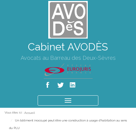
Cabinet AVODÈS
Avocats au Barreau des Deux-Sèvres
Ouvrir
le
Vous êtes ici :
Accueil
menu
Un bâtiment inoccupé peut être une construction à usage d'habitation au sens
du PLU