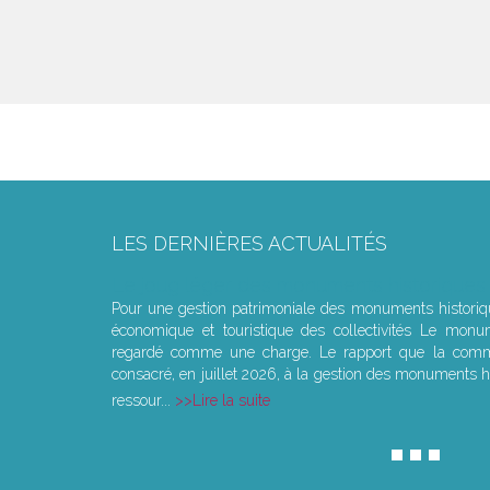
LES DERNIÈRES ACTUALITÉS
Le joug léger des monuments historiques
Pour une gestion patrimoniale des monuments histori
économique et touristique des collectivités Le monu
regardé comme une charge. Le rapport que la commi
consacré, en juillet 2026, à la gestion des monuments hi
ressour...
Lire la suite