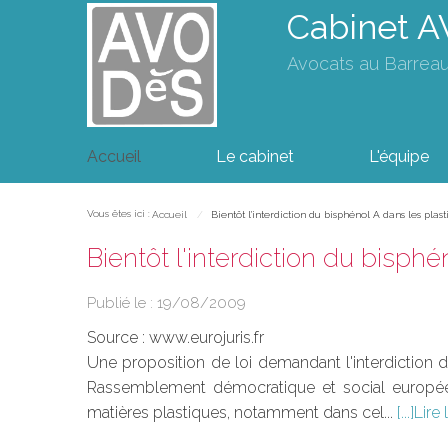
Cabinet 
Avocats au Barrea
Accueil
Le cabinet
L'équipe
Vous êtes ici :
Accueil
Bientôt l'interdiction du bisphénol A dans les plas
Bientôt l'interdiction du bisph
Publié le :
19/08/2009
Source :
www.eurojuris.fr
Une proposition de loi demandant l'interdiction 
Rassemblement démocratique et social européen
matières plastiques, notamment dans cel...
Lire 