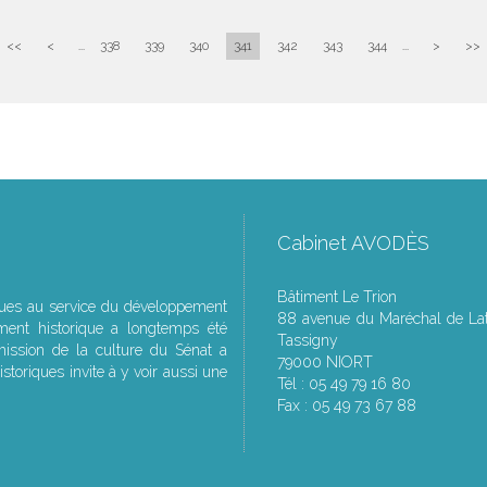
<<
<
...
338
339
340
341
342
343
344
...
>
>>
Cabinet AVODÈS
Bâtiment Le Trion
ques au service du développement
88 avenue du Maréchal de Lat
ment historique a longtemps été
Tassigny
ssion de la culture du Sénat a
79000 NIORT
storiques invite à y voir aussi une
Tél : 05 49 79 16 80
Fax : 05 49 73 67 88