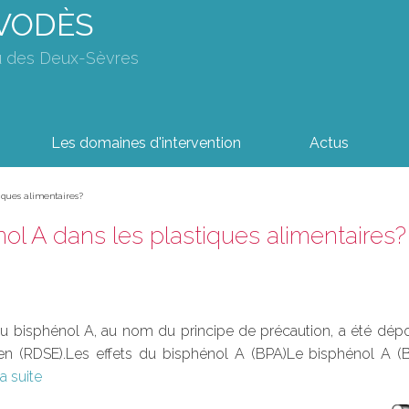
AVODÈS
u des Deux-Sèvres
Les domaines d'intervention
Actus
tiques alimentaires?
énol A dans les plastiques alimentaires?
du bisphénol A, au nom du principe de précaution, a été dépo
 (RDSE).Les effets du bisphénol A (BPA)Le bisphénol A (BPA
la suite