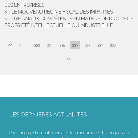
LES ENTREPRISES
LE NOUVEAU RÉGIME FISCAL DES IMPATRIÉS
TRIBUNAUX COMPÉTENTS EN MATIÈRE DE DROITS DE
PROPRIÉTÉ INTELLECTUELLE OU INDUSTRIELLE
<<
<
...
333
334
335
336
337
338
339
...
>
>>
LES DERNIÈRES ACTUALITÉS
Le joug léger des monuments historiques
Pour une gestion patrimoniale des monuments historiques au