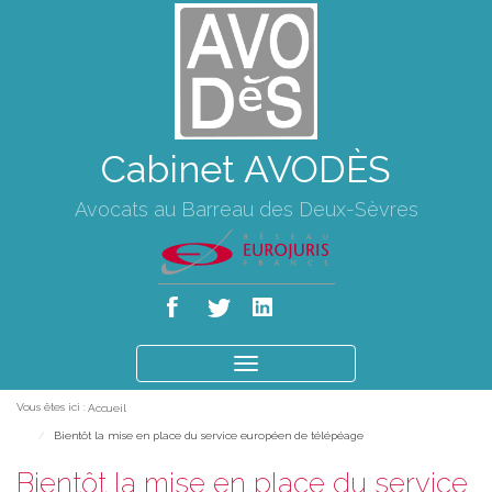
Cabinet AVODÈS
Avocats au Barreau des Deux-Sèvres
Ouvrir
le
Vous êtes ici :
Accueil
menu
Bientôt la mise en place du service européen de télépéage
Bientôt la mise en place du service