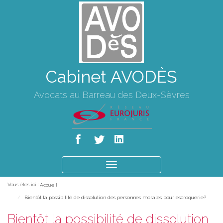
Cabinet AVODÈS
Avocats au Barreau des Deux-Sèvres
Ouvrir
le
Vous êtes ici :
Accueil
menu
Bientôt la possibilité de dissolution des personnes morales pour escroquerie?
Bientôt la possibilité de dissolution