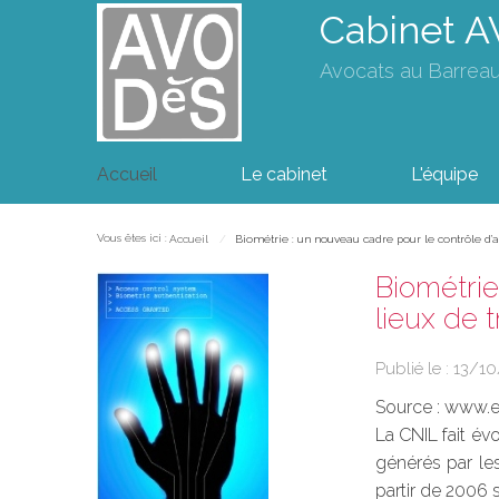
Cabinet 
Avocats au Barrea
Accueil
Le cabinet
L'équipe
Vous êtes ici :
Accueil
Biométrie : un nouveau cadre pour le contrôle d’ac
Biométrie
lieux de t
Publié le :
13/10
Source :
www.eu
La CNIL fait év
générés par les
partir de 2006 s