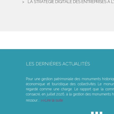
LA STRATÉGIE DIGITALE DES ENTREPRISES À 
LES DERNIÈRES ACTUALITÉS
Le joug léger des monuments historiques
Pour une gestion patrimoniale des monuments histori
économique et touristique des collectivités Le monu
regardé comme une charge. Le rapport que la commi
consacré, en juillet 2026, à la gestion des monuments hi
ressour...
Lire la suite