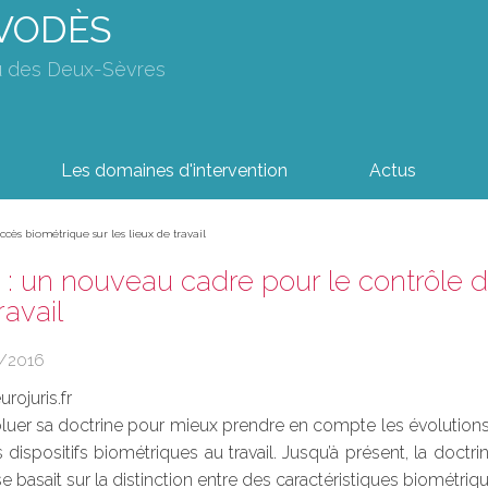
AVODÈS
u des Deux-Sèvres
Les domaines d'intervention
Actus
cès biométrique sur les lieux de travail
 : un nouveau cadre pour le contrôle d
ravail
/2016
rojuris.fr
oluer sa doctrine pour mieux prendre en compte les évolutions t
 dispositifs biométriques au travail. Jusqu’à présent, la doct
e basait sur la distinction entre des caractéristiques biométriqu