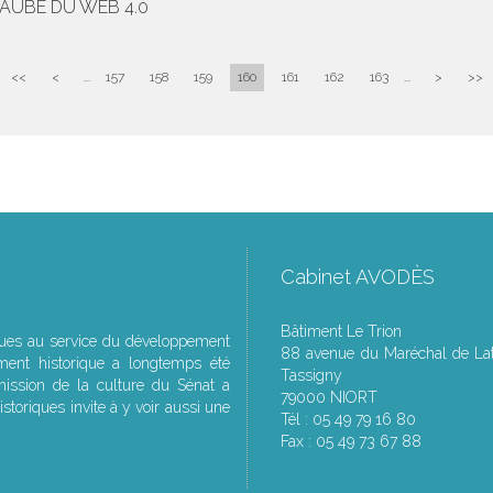
L'AUBE DU WEB 4.0
<<
<
...
157
158
159
160
161
162
163
...
>
>>
Cabinet AVODÈS
Bâtiment Le Trion
ques au service du développement
88 avenue du Maréchal de Lat
ment historique a longtemps été
Tassigny
ssion de la culture du Sénat a
79000 NIORT
storiques invite à y voir aussi une
Tél : 05 49 79 16 80
Fax : 05 49 73 67 88