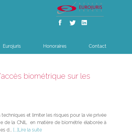
Eurojuris
Honoraires
Contact
’accès biométrique sur les
echniques et limiter les risques pour la vie privée
rine de la CNIL en matière de biométrie élaborée à
es d...
Lire la suite