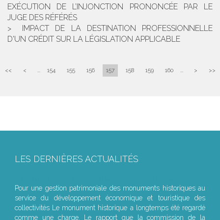
EXÉCUTION DE L’INJONCTION PRONONCÉE PAR LE
JUGE DES RÉFÉRÉS
IMPACT DE LA DESTINATION PROFESSIONNELLE
D'UN CRÉDIT SUR LA LÉGISLATION APPLICABLE
<<
<
...
154
155
156
157
158
159
160
...
>
>>
LES DERNIÈRES ACTUALITÉS
Le joug léger des monuments historiques
Pour une gestion patrimoniale des monuments historiques au
service du développement économique et touristique des
collectivités Le monument historique a longtemps été regardé
comme une charge. Le rapport que la commission de la