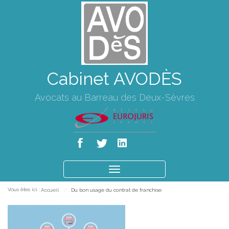
Cabinet AVODÈS
Avocats au Barreau des Deux-Sèvres
Ouvrir
le
Vous êtes ici :
Accueil
Du bon usage du contrat de franchise
menu