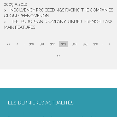
2009 À 2012
INSOLVENCY PROCEEDINGS FACING THE COMPANIES
GROUP PHENOMENON
THE EUROPEAN COMPANY UNDER FRENCH LAW:
MAIN FEATURES
<<
<
...
360
361
362
363
364
365
366
...
>
>>
LES DERNIÈRES ACTUALITÉS
Le joug léger des monuments historiques