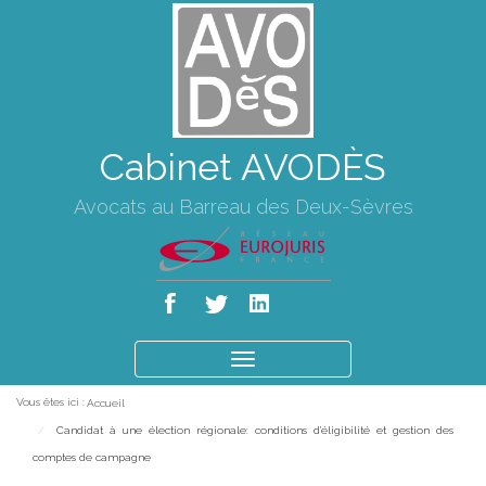
Cabinet AVODÈS
Avocats au Barreau des Deux-Sèvres
Ouvrir
le
Vous êtes ici :
Accueil
menu
Candidat à une élection régionale: conditions d'éligibilité et gestion des
comptes de campagne