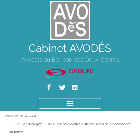
Cabinet AVODÈS
Avocats au Barreau des Deux-Sèvres
Ouvrir
le
Vous êtes ici :
Accueil
menu
Caution subrogée : il ne lui est pas possible d’utiliser la clause de déchéance
du terme