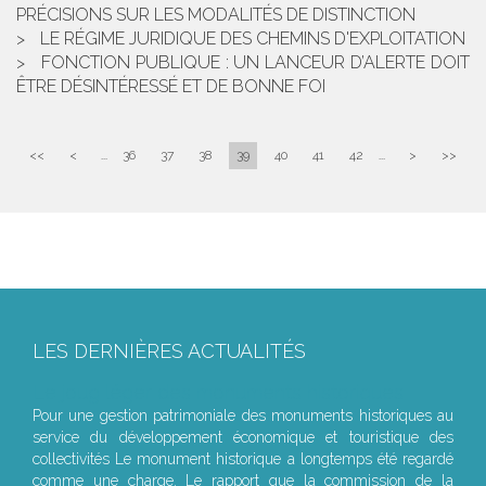
PRÉCISIONS SUR LES MODALITÉS DE DISTINCTION
LE RÉGIME JURIDIQUE DES CHEMINS D'EXPLOITATION
FONCTION PUBLIQUE : UN LANCEUR D’ALERTE DOIT
ÊTRE DÉSINTÉRESSÉ ET DE BONNE FOI
<<
<
...
36
37
38
39
40
41
42
...
>
>>
LES DERNIÈRES ACTUALITÉS
Le joug léger des monuments historiques
Pour une gestion patrimoniale des monuments historiques au
service du développement économique et touristique des
collectivités Le monument historique a longtemps été regardé
comme une charge. Le rapport que la commission de la