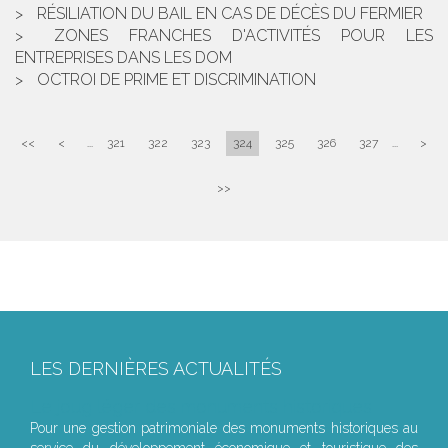
RÉSILIATION DU BAIL EN CAS DE DÉCÈS DU FERMIER
ZONES FRANCHES D'ACTIVITÉS POUR LES
ENTREPRISES DANS LES DOM
OCTROI DE PRIME ET DISCRIMINATION
<<
<
...
321
322
323
324
325
326
327
...
>
>>
LES DERNIÈRES ACTUALITÉS
Le joug léger des monuments historiques
Pour une gestion patrimoniale des monuments historiques au