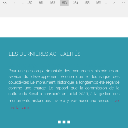
<<
<
...
150
151
152
153
154
155
156
...
>
>>
LES DERNIÈRES ACTUALITÉS
Le joug léger des monuments historiques
Pour une gestion patrimoniale des monuments historiques au
service du développement économique et touristique des
collectivités Le monument historique a longtemps été regardé
comme une charge. Le rapport que la commission de la
culture du Sénat a consacré, en juillet 2026, à la gestion des
monuments historiques invite à y voir aussi une ressour...
Lire la suite