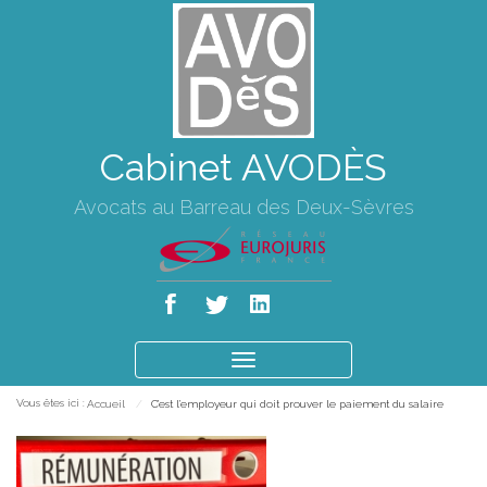
Cabinet AVODÈS
Avocats au Barreau des Deux-Sèvres
Ouvrir
le
Vous êtes ici :
Accueil
C’est l’employeur qui doit prouver le paiement du salaire
menu