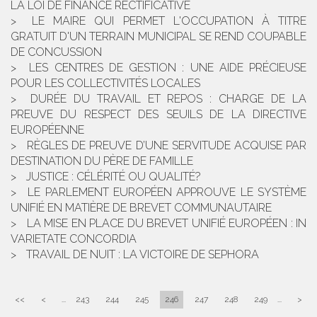
LA LOI DE FINANCE RECTIFICATIVE
LE MAIRE QUI PERMET L'OCCUPATION À TITRE
GRATUIT D'UN TERRAIN MUNICIPAL SE REND COUPABLE
DE CONCUSSION
LES CENTRES DE GESTION : UNE AIDE PRÉCIEUSE
POUR LES COLLECTIVITÉS LOCALES
DURÉE DU TRAVAIL ET REPOS : CHARGE DE LA
PREUVE DU RESPECT DES SEUILS DE LA DIRECTIVE
EUROPÉENNE
RÈGLES DE PREUVE D’UNE SERVITUDE ACQUISE PAR
DESTINATION DU PÈRE DE FAMILLE
JUSTICE : CÉLÉRITÉ OU QUALITÉ?
LE PARLEMENT EUROPÉEN APPROUVE LE SYSTÈME
UNIFIÉ EN MATIÈRE DE BREVET COMMUNAUTAIRE
LA MISE EN PLACE DU BREVET UNIFIÉ EUROPÉEN : IN
VARIETATE CONCORDIA
TRAVAIL DE NUIT : LA VICTOIRE DE SEPHORA
<<
<
...
243
244
245
246
247
248
249
...
>