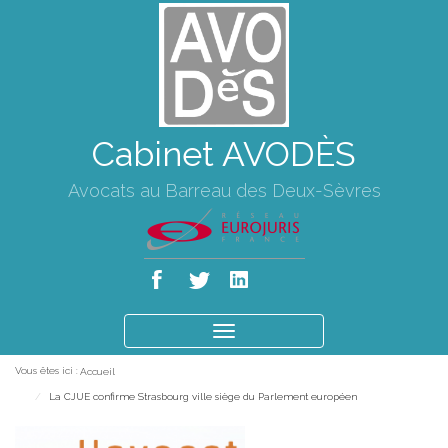
Cabinet AVODÈS
Avocats au Barreau des Deux-Sèvres
Ouvrir
le
Vous êtes ici :
Accueil
menu
La CJUE confirme Strasbourg ville siège du Parlement européen