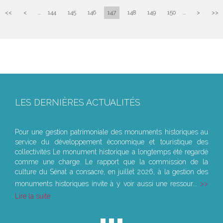
<<
<
...
144
145
146
147
148
149
150
...
>
>>
LES DERNIÈRES ACTUALITÉS
Le joug léger des monuments historiques
Pour une gestion patrimoniale des monuments historiques au
service du développement économique et touristique des
collectivités Le monument historique a longtemps été regardé
comme une charge. Le rapport que la commission de la
culture du Sénat a consacré, en juillet 2026, à la gestion des
monuments historiques invite à y voir aussi une ressour...
Lire la suite