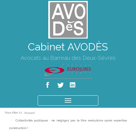
Cabinet AVODÈS
Avocats au Barreau des Deux-Sèvres
Ouvrir
le
Vous êtes ici :
Accueil
menu
Collectivités publiques : ne négligez pas le titre exécutoire après expertise
construction !