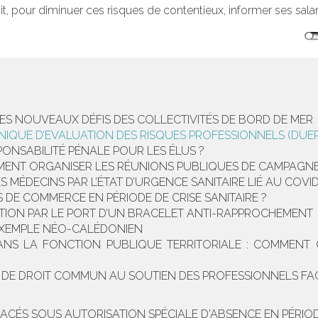
t, pour diminuer ces risques de contentieux, informer ses salari
LES NOUVEAUX DÉFIS DES COLLECTIVITÉS DE BORD DE MER
QUE D’EVALUATION DES RISQUES PROFESSIONNELS (DUERP
PONSABILITÉ PÉNALE POUR LES ÉLUS ?
OMMENT ORGANISER LES RÉUNIONS PUBLIQUES DE CAMPAGN
DES MÉDECINS PAR L’ÉTAT D’URGENCE SANITAIRE LIÉ AU COV
DE COMMERCE EN PÉRIODE DE CRISE SANITAIRE ?
CTION PAR LE PORT D’UN BRACELET ANTI-RAPPROCHEMENT
’EXEMPLE NÉO-CALÉDONIEN
ANS LA FONCTION PUBLIQUE TERRITORIALE : COMMENT 
 DE DROIT COMMUN AU SOUTIEN DES PROFESSIONNELS FACE
ACÉS SOUS AUTORISATION SPÉCIALE D'ABSENCE EN PÉRIOD