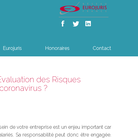
Eurojuris
Honoraires
Contact
valuation des Risques
coronavirus ?
ein de votre entreprise est un enjeu important car
alariés. Sa responsabilité peut donc être engagée.