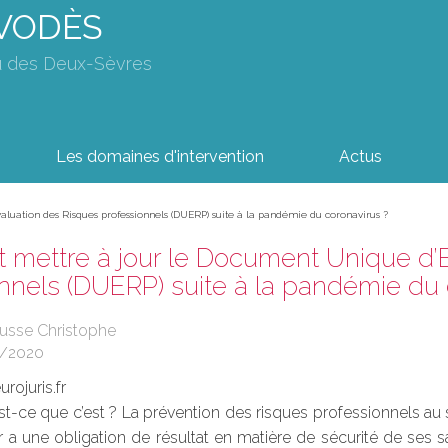
AVODÈS
u des Deux-Sèvres
Les domaines d'intervention
Actus
uation des Risques professionnels (DUERP) suite à la pandémie du coronavirus ?
mettre à jour le Document Unique d’E
nnels (DUERP) suite à la pandémie du 
ousse Christophe
5/2020
rojuris.fr
t-ce que c’est ? La prévention des risques professionnels au s
a une obligation de résultat en matière de sécurité de ses s