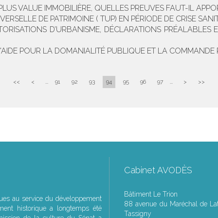
PLUS VALUE IMMOBILIÈRE, QUELLES PREUVES FAUT-IL APPO
RSELLE DE PATRIMOINE ( TUP) EN PÉRIODE DE CRISE SANIT
UTORISATIONS D’URBANISME, DÉCLARATIONS PRÉALABLES E
'AIDE POUR LA DOMANIALITÉ PUBLIQUE ET LA COMMANDE 
<<
<
...
91
92
93
94
95
96
97
...
>
>>
Cabinet AVODÈS
Bâtiment Le Trion
ques au service du développement
88 avenue du Maréchal de Lat
ment historique a longtemps été
Tassigny