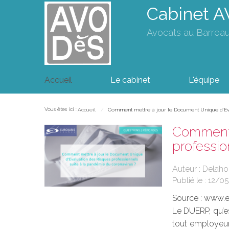
Cabinet 
Avocats au Barrea
Accueil
Le cabinet
L'équipe
Vous êtes ici :
Accueil
Comment mettre à jour le Document Unique d’Eval
Comment 
professio
Auteur : Delah
Publié le :
12/0
Source :
www.eu
Le DUERP, qu’es
tout employeur 