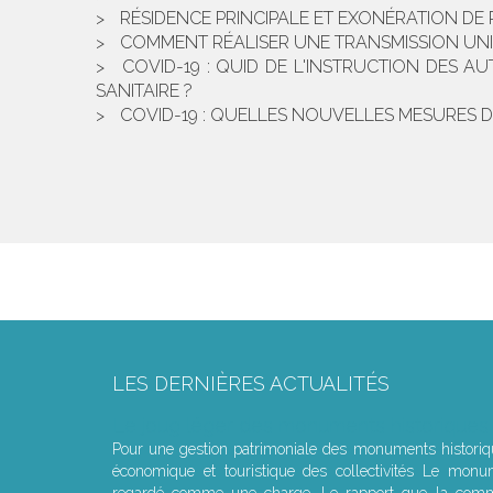
RÉSIDENCE PRINCIPALE ET EXONÉRATION DE 
COMMENT RÉALISER UNE TRANSMISSION UNIVE
COVID-19 : QUID DE L'INSTRUCTION DES A
SANITAIRE ?
COVID-19 : QUELLES NOUVELLES MESURES D
LES DERNIÈRES ACTUALITÉS
Le joug léger des monuments historiques
Pour une gestion patrimoniale des monuments histori
économique et touristique des collectivités Le monu