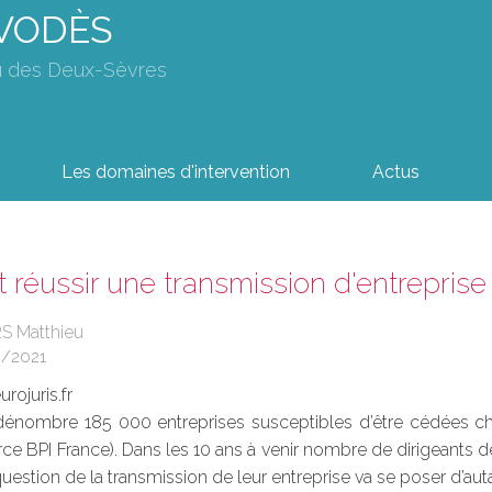
AVODÈS
u des Deux-Sèvres
Les domaines d'intervention
Actus
éussir une transmission d'entreprise
RS Matthieu
6/2021
rojuris.fr
dénombre 185 000 entreprises susceptibles d’être cédées ch
ce BPI France). Dans les 10 ans à venir nombre de dirigeants d
a question de la transmission de leur entreprise va se poser d’aut