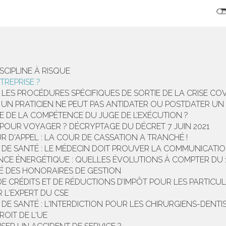
SCIPLINE À RISQUE
REPRISE ?
 LES PROCÉDURES SPÉCIFIQUES DE SORTIE DE LA CRISE COV
: UN PRATICIEN NE PEUT PAS ANTIDATER OU POSTDATER UN
LE DE LA COMPÉTENCE DU JUGE DE L’EXÉCUTION ?
 POUR VOYAGER ? DÉCRYPTAGE DU DÉCRET 7 JUIN 2021
 D'APPEL : LA COUR DE CASSATION A TRANCHÉ !
S DE SANTÉ : LE MÉDECIN DOIT PROUVER LA COMMUNICATI
E ÉNERGÉTIQUE : QUELLES ÉVOLUTIONS À COMPTER DU 1E
ITÉ DES HONORAIRES DE GESTION
E CRÉDITS ET DE RÉDUCTIONS D’IMPÔT POUR LES PARTICUL
R L'EXPERT DU CSE
S DE SANTÉ : L'INTERDICTION POUR LES CHIRURGIENS-DENT
ROIT DE L'UE