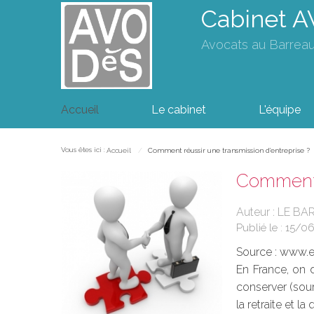
Cabinet 
Avocats au Barrea
Accueil
Le cabinet
L'équipe
Vous êtes ici :
Accueil
Comment réussir une transmission d'entreprise ?
Comment r
Auteur : LE BA
Publié le :
15/0
Source :
www.eu
En France, on 
conserver (sour
la retraite et l