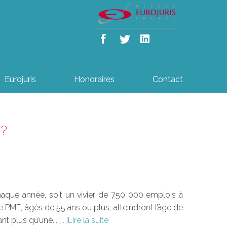
Eurojuris
Honoraires
Contact
 ?
aque année, soit un vivier de 750 000 emplois à
e PME, âgés de 55 ans ou plus, atteindront l’âge de
ant plus qu’une...
Lire la suite