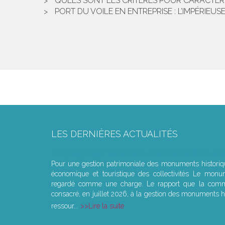
QUELS SONT LES CRITÈRES POUR CARACTÉRI
PORT DU VOILE EN ENTREPRISE : L’IMPÉRIEU
LES DERNIÈRES ACTUALITÉS
Le joug léger des monuments historiques
Pour une gestion patrimoniale des monuments histori
économique et touristique des collectivités Le monu
regardé comme une charge. Le rapport que la commi
consacré, en juillet 2026, à la gestion des monuments hi
ressour...
Lire la suite