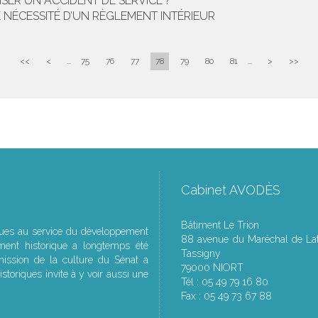
SER UN ACCIDENT DE SERVICE ?
SE NÉCESSITÉ D’UN RÈGLEMENT INTÉRIEUR
<<
<
...
75
76
77
78
79
80
81
...
>
>>
Cabinet AVODÈS
Bâtiment Le Trion
ques au service du développement
88 avenue du Maréchal de Lat
ment historique a longtemps été
Tassigny
ssion de la culture du Sénat a
79000 NIORT
storiques invite à y voir aussi une
Tél : 05 49 79 16 80
Fax : 05 49 73 67 88