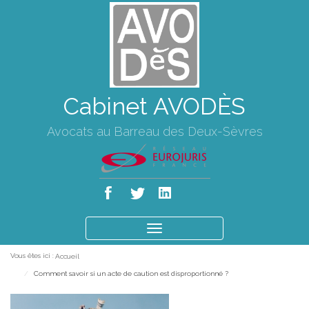
Cabinet AVODÈS
Avocats au Barreau des Deux-Sèvres
Ouvrir
le
Vous êtes ici :
Accueil
menu
Comment savoir si un acte de caution est disproportionné ?