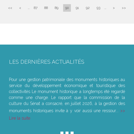
<<
<
...
87
88
89
90
91
92
93
...
>
>>
LES DERNIÈRES ACTUALITÉS
Le joug léger des monuments historiques
Pour une gestion patrimoniale des monuments historiques au
service du développement économique et touristique des
collectivités Le monument historique a longtemps été regardé
comme une charge. Le rapport que la commission de la
culture du Sénat a consacré, en juillet 2026, à la gestion des
monuments historiques invite à y voir aussi une ressour...
Lire la suite