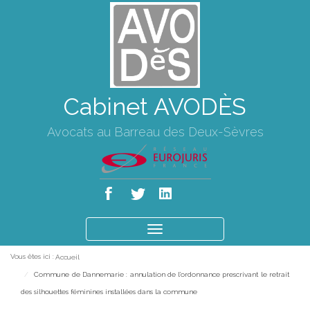
Cabinet AVODÈS
Avocats au Barreau des Deux-Sèvres
Ouvrir
le
Vous êtes ici :
Accueil
menu
Commune de Dannemarie : annulation de l'ordonnance prescrivant le retrait
des silhouettes féminines installées dans la commune