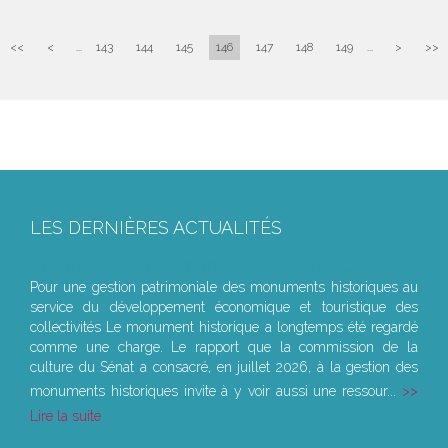
<<
<
...
143
144
145
146
147
148
149
...
>
>>
LES DERNIÈRES ACTUALITÉS
Le joug léger des monuments historiques
Pour une gestion patrimoniale des monuments historiques au
service du développement économique et touristique des
collectivités Le monument historique a longtemps été regardé
comme une charge. Le rapport que la commission de la
culture du Sénat a consacré, en juillet 2026, à la gestion des
monuments historiques invite à y voir aussi une ressour...
Lire la suite