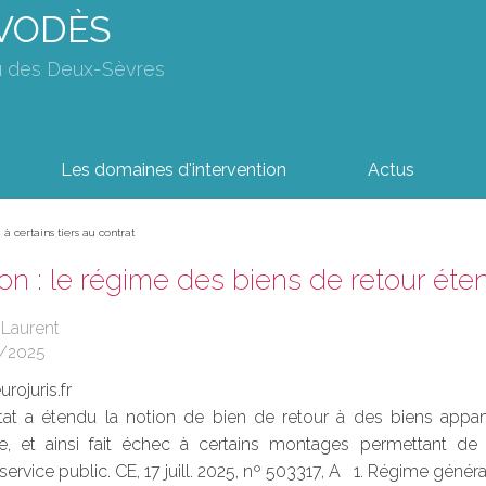
AVODÈS
u des Deux-Sèvres
Les domaines d'intervention
Actus
à certains tiers au contrat
n : le régime des biens de retour éten
Laurent
/2025
rojuris.fr
tat a étendu la notion de bien de retour à des biens appart
re, et ainsi fait échec à certains montages permettant de
ervice public. CE, 17 juill. 2025, nº 503317, A 1. Régime généra