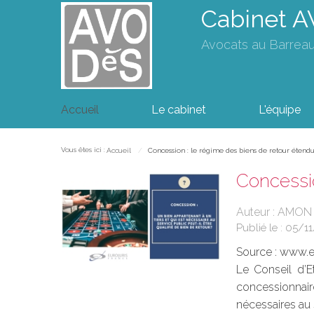
Cabinet 
Avocats au Barrea
Accueil
Le cabinet
L'équipe
Vous êtes ici :
Accueil
Concession : le régime des biens de retour étendu 
Concessio
Auteur : AMON 
Publié le :
05/11
Source :
www.eu
Le Conseil d’E
concessionnai
nécessaires au s