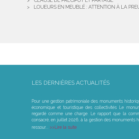
CLAUSE DE PRÉCIPUT ET PARTAGE
LOUEURS EN MEUBLÉ : ATTENTION À LA PRE
LES DERNIÈRES ACTUALITÉS
Le joug léger des monuments historiques
Pour une gestion patrimoniale des monuments histori
économique et touristique des collectivités Le monu
regardé comme une charge. Le rapport que la commi
consacré, en juillet 2026, à la gestion des monuments hi
ressour...
Lire la suite