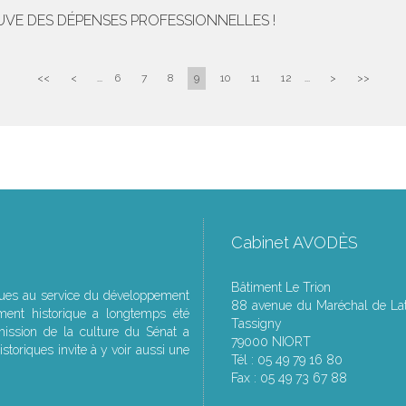
UVE DES DÉPENSES PROFESSIONNELLES !
<<
<
...
6
7
8
9
10
11
12
...
>
>>
Cabinet AVODÈS
Bâtiment Le Trion
ques au service du développement
88 avenue du Maréchal de Lat
ment historique a longtemps été
Tassigny
ssion de la culture du Sénat a
79000 NIORT
storiques invite à y voir aussi une
Tél : 05 49 79 16 80
Fax : 05 49 73 67 88