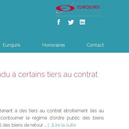
Eurojuris
Honoraires
Contact
du à certains tiers au contrat
enant à des tiers au contrat étroitement liés au
 contourner le régime d’ordre public des biens
l des biens de retour ...
Lire la suite