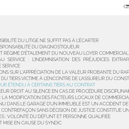
SIBILITÉ DU LITIGE NE SUFFIT PAS À L’ÉCARTER
ESPONSABILITÉ DU DIAGNOSTIQUEUR
T RÉGIME D’ÉTALEMENT DU NOUVEAU LOYER COMMERCIAL
U SERVICE : L’INDEMNISATION DES PRÉJUDICES EXTRA
E SERVICE
SIONS SUR L'APPRÉCIATION DE LA VALEUR PROBANTE DU R
TE DU TIERS VICTIME À L’ENCONTRE DE L’ASSUREUR DU CON
TOUR ÉTENDU À CERTAINS TIERS AU CONTRAT
LEUR DROIT AU SILENCE EN CAS DE PROCÉDURE DISCIPLINA
LA MODIFICATION DES FACTEURS LOCAUX DE COMMERCIAL
NU DANS LE GARAGE D’UN IMMEUBLE EST UN ACCIDENT DE
 DE CONTREFAÇON SANS DÉCISION DE JUSTICE CONSTITUE 
S : VOLONTÉ DU DÉFUNT ET PERSONNE QUALIFIÉE
T MISE EN CAUSE DU SYNDIC