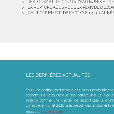
RESPONSABILITÉ, COURS D’EAU BUSÉS ET G
LA RUPTURE ABUSIVE DE LA PÉRIODE D’ESS
CAUTIONNEMENT DE L'ARTICLE 1799-1 ALINÉ
LES DERNIÈRES ACTUALITÉS
Le joug léger des monuments historiques
Pour une gestion patrimoniale des monuments histori
économique et touristique des collectivités Le monu
regardé comme une charge. Le rapport que la commi
consacré, en juillet 2026, à la gestion des monuments hi
ressour...
Lire la suite