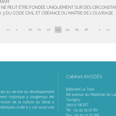
EMAPI
AI NE PEUT ÊTRE FONDÉE UNIQUEMENT SUR DES CIRCONSTA
A 3 DU CODE CIVIL ET CRÉANCE DU MAÎTRE DE L'OUVRAGE 
<<
<
...
20
21
22
23
24
25
26
...
>
>>
Cabinet AVODÈS
Bâtiment Le Trion
ques au service du développement
88 avenue du Maréchal de Lat
ment historique a longtemps été
Tassigny
ssion de la culture du Sénat a
79000 NIORT
storiques invite à y voir aussi une
Tél : 05 49 79 16 80
Fax : 05 49 73 67 88