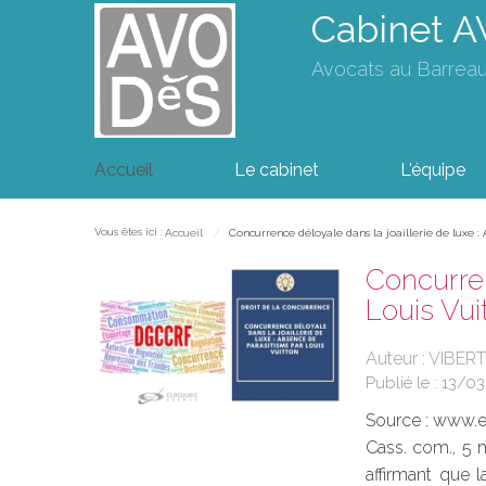
Cabinet 
Avocats au Barrea
Accueil
Le cabinet
L'équipe
Vous êtes ici :
Accueil
Concurrence déloyale dans la joaillerie de luxe :
Concurren
Louis Vui
Auteur : VIBERT
Publié le :
13/0
Source :
www.eu
Cass. com., 5 m
affirmant que 