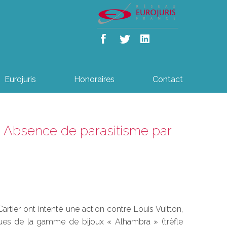
Eurojuris
Honoraires
Contact
 : Absence de parasitisme par
rtier ont intenté une action contre Louis Vuitton,
iques de la gamme de bijoux « Alhambra » (trèfle