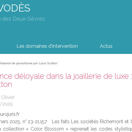
AVODÈS
u des Deux-Sèvres
Les domaines d'intervention
Actus
 Absence de parasitisme par Louis Vuitton
ce déloyale dans la joaillerie de luxe
tton
 Olivier
3/2025
rojuris.fr
ars 2025, n° 23-21.157 Les faits Les sociétés Richemont et Ca
la collection « Color Blossom » reprenait les codes stylist