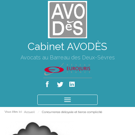
Cabinet AVODÈS
Avocats au Barreau des Deux-Sèvres
Ouvrir
le
Vous êtes ici :
Accueil
Concurrence déloyale et tierce complicité
menu