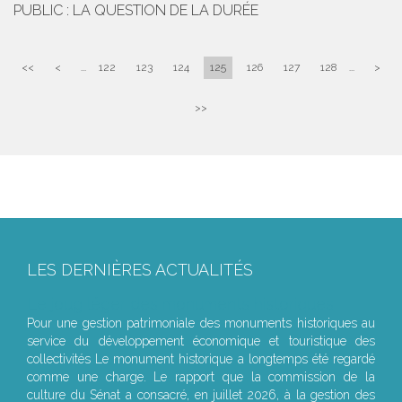
PUBLIC : LA QUESTION DE LA DURÉE
<<
<
...
122
123
124
125
126
127
128
...
>
>>
LES DERNIÈRES ACTUALITÉS
Le joug léger des monuments historiques
Pour une gestion patrimoniale des monuments historiques au
service du développement économique et touristique des
collectivités Le monument historique a longtemps été regardé
comme une charge. Le rapport que la commission de la
culture du Sénat a consacré, en juillet 2026, à la gestion des