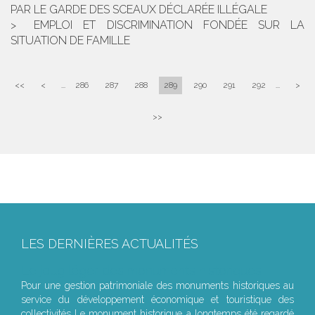
PAR LE GARDE DES SCEAUX DÉCLARÉE ILLÉGALE
EMPLOI ET DISCRIMINATION FONDÉE SUR LA
SITUATION DE FAMILLE
<<
<
...
286
287
288
289
290
291
292
...
>
>>
LES DERNIÈRES ACTUALITÉS
Le joug léger des monuments historiques
Pour une gestion patrimoniale des monuments historiques au
service du développement économique et touristique des
collectivités Le monument historique a longtemps été regardé