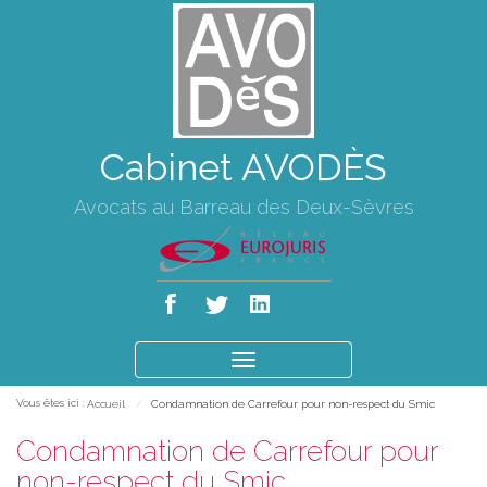
Cabinet AVODÈS
Avocats au Barreau des Deux-Sèvres
Ouvrir
le
Vous êtes ici :
Accueil
Condamnation de Carrefour pour non-respect du Smic
menu
Condamnation de Carrefour pour
non-respect du Smic