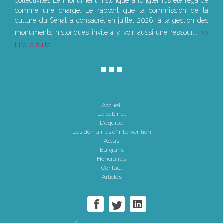
collectivités Le monument historique a longtemps été regardé
comme une charge. Le rapport que la commission de la
culture du Sénat a consacré, en juillet 2026, à la gestion des
monuments historiques invite à y voir aussi une ressour...
Lire la suite
Accueil
Le cabinet
L'équipe
Les domaines d'intervention
Actus
Eurojuris
Honoraires
Contact
Articles