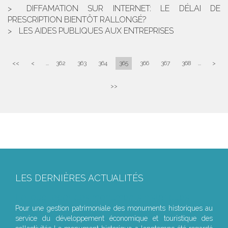
DIFFAMATION SUR INTERNET: LE DÉLAI DE
PRESCRIPTION BIENTÔT RALLONGÉ?
LES AIDES PUBLIQUES AUX ENTREPRISES
<<
<
...
362
363
364
365
366
367
368
...
>
>>
LES DERNIÈRES ACTUALITÉS
Le joug léger des monuments historiques
Pour une gestion patrimoniale des monuments historiques au
service du développement économique et touristique des