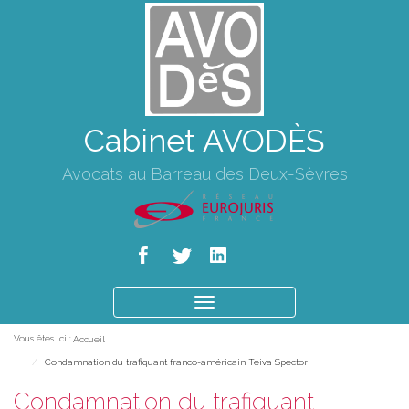
Cabinet AVODÈS
Avocats au Barreau des Deux-Sèvres
Ouvrir
le
Vous êtes ici :
Accueil
menu
Condamnation du trafiquant franco-américain Teiva Spector
Condamnation du trafiquant