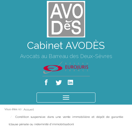
Cabinet AVODÈS
Avocats au Barreau des Deux-Sèvres
Ouvrir
le
Vous êtes ici :
Accueil
menu
Condition suspensive dans une vente immobilière et dépôt de garantie
(clause pénale ou indemnité d’immobilisation)