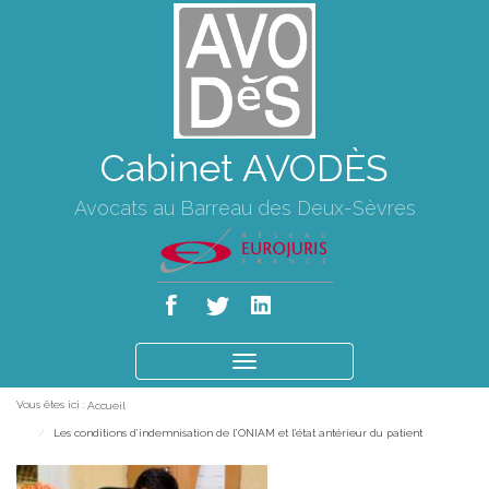
Cabinet AVODÈS
Avocats au Barreau des Deux-Sèvres
Ouvrir
le
Vous êtes ici :
Accueil
menu
Les conditions d’indemnisation de l’ONIAM et l’état antérieur du patient