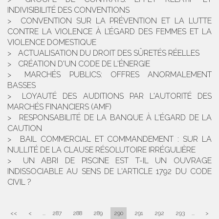
INDIVISIBILITÉ DES CONVENTIONS
CONVENTION SUR LA PRÉVENTION ET LA LUTTE
CONTRE LA VIOLENCE À L’ÉGARD DES FEMMES ET LA
VIOLENCE DOMESTIQUE
ACTUALISATION DU DROIT DES SÛRETÉS RÉELLES
CRÉATION D'UN CODE DE L'ÉNERGIE
MARCHÉS PUBLICS: OFFRES ANORMALEMENT
BASSES
LOYAUTÉ DES AUDITIONS PAR L'AUTORITÉ DES
MARCHÉS FINANCIERS (AMF)
RESPONSABILITÉ DE LA BANQUE À L'ÉGARD DE LA
CAUTION
BAIL COMMERCIAL ET COMMANDEMENT : SUR LA
NULLITÉ DE LA CLAUSE RÉSOLUTOIRE IRRÉGULIÈRE
UN ABRI DE PISCINE EST T-IL UN OUVRAGE
INDISSOCIABLE AU SENS DE L'ARTICLE 1792 DU CODE
CIVIL ?
<<
<
...
287
288
289
290
291
292
293
...
>