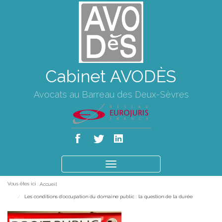
Cabinet AVODÈS
Avocats au Barreau des Deux-Sèvres
Ouvrir
le
Vous êtes ici :
Accueil
menu
Les conditions d'occupation du domaine public : la question de la durée