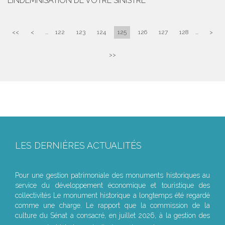
L’INDEMNISATION DE VOTRE SINISTRE
<<
<
...
122
123
124
125
126
127
128
...
>
>>
LES DERNIÈRES ACTUALITÉS
Le joug léger des monuments historiques
Pour une gestion patrimoniale des monuments historiques au
service du développement économique et touristique des
collectivités Le monument historique a longtemps été regardé
comme une charge. Le rapport que la commission de la
culture du Sénat a consacré, en juillet 2026, à la gestion des