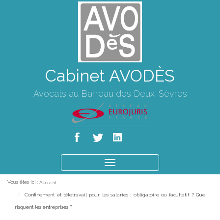
Cabinet AVODÈS
Avocats au Barreau des Deux-Sèvres
Ouvrir
le
Vous êtes ici :
Accueil
menu
Confinement et télétravail pour les salariés : obligatoire ou facultatif ? Que
risquent les entreprises ?