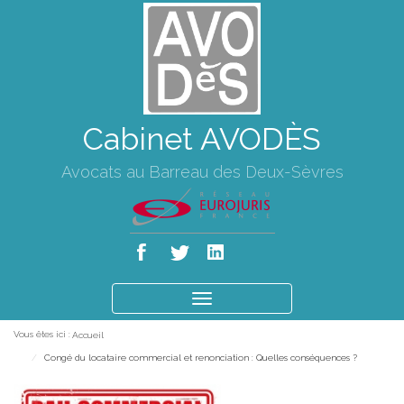
Cabinet AVODÈS
Avocats au Barreau des Deux-Sèvres
Ouvrir
le
Vous êtes ici :
Accueil
menu
Congé du locataire commercial et renonciation : Quelles conséquences ?