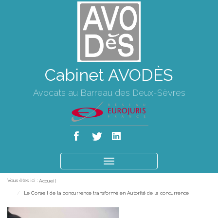
Cabinet AVODÈS
Avocats au Barreau des Deux-Sèvres
Ouvrir
le
Vous êtes ici :
Accueil
menu
Le Conseil de la concurrence transformé en Autorité de la concurrence