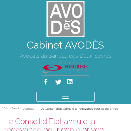
Cabinet AVODÈS
Avocats au Barreau des Deux-Sèvres
Ouvrir
le
Vous êtes ici :
Accueil
Le Conseil d'Etat annule la redevance pour copie privée
menu
Le Conseil d'Etat annule la
redevance pour copie privée