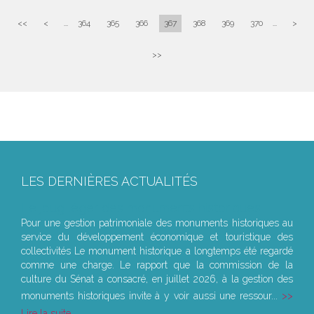
<<
<
...
364
365
366
367
368
369
370
...
>
>>
LES DERNIÈRES ACTUALITÉS
Le joug léger des monuments historiques
Pour une gestion patrimoniale des monuments historiques au
service du développement économique et touristique des
collectivités Le monument historique a longtemps été regardé
comme une charge. Le rapport que la commission de la
culture du Sénat a consacré, en juillet 2026, à la gestion des
monuments historiques invite à y voir aussi une ressour...
Lire la suite