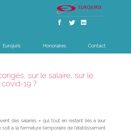
Eurojuris
Honoraires
Contact
gés, sur le salaire, sur le
e covid-19 ?
vent des salariés « qui, tout en restant liés à leur
 soit à la fermeture temporaire de l’établissement