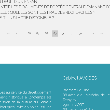
R DEUIL D'UN ENFANT
CONTRE LES DOCUMENTS DE PORTÉE GÉNÉRALE ÉMANANT D
IELLE : QUELLES SONT LES FRAUDES RECHERCHÉES ?
T-IL UN ACTIF DISPONIBLE ?
<<
<
...
86
87
88
89
90
91
92
...
>
>>
Cabinet AVODÈS
Bâtiment Le Trion
ques au service du développement
88 avenue du Maréchal de Lat
ment historique a longtemps été
Tassigny
ssion de la culture du Sénat a
79000 NIORT
storiques invite à y voir aussi une
Tél : 05 49 79 16 80