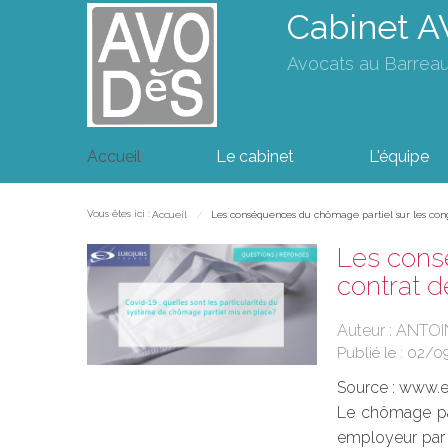
Cabinet 
Avocats au Barrea
Accueil
Le cabinet
L'équipe
Vous êtes ici :
Accueil
Les conséquences du chômage partiel sur les congés, 
Les consé
contrat de
Auteur : ANTOI
Publié le :
02/0
Source :
www.eu
Le chômage part
employeur par u