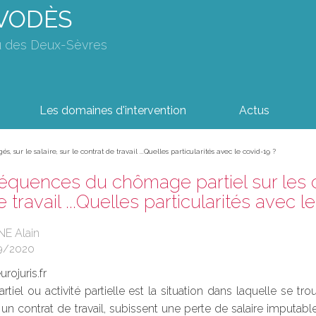
AVODÈS
u des Deux-Sèvres
Les domaines d'intervention
Actus
sur le salaire, sur le contrat de travail ...Quelles particularités avec le covid-19 ?
quences du chômage partiel sur les con
 travail ...Quelles particularités avec l
NE Alain
9/2020
rojuris.fr
iel ou activité partielle est la situation dans laquelle se trou
n contrat de travail, subissent une perte de salaire imputable