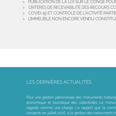
PUBLICATION DE LA LOI SUR LE CONGÉ POU
CRITÈRES DE RECEVABILITÉ DES RECOURS 
COVID-19 ET CONTRÔLE DE L'ACTIVITÉ PART
L’IMMEUBLE NON ENCORE VENDU CONSTITUE-
LES DERNIÈRES ACTUALITÉS
Le joug léger des monuments historiques
Pour une gestion patrimoniale des monuments histori
économique et touristique des collectivités Le monu
regardé comme une charge. Le rapport que la commi
consacré, en juillet 2026, à la gestion des monuments hi