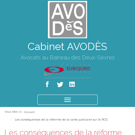
Cabinet AVODÈS
Avocats au Barreau des Deux-Sèvres
Ouvrir
le
Vous êtes ici :
Accueil
menu
Les conséquences de la réforme de la carte judiciaire sur le RCS
Les conséquences de la réforme