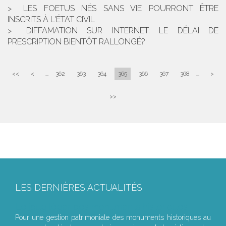
LES FOETUS NÉS SANS VIE POURRONT ÊTRE
INSCRITS À L'ÉTAT CIVIL
DIFFAMATION SUR INTERNET: LE DÉLAI DE
PRESCRIPTION BIENTÔT RALLONGÉ?
<<
<
...
362
363
364
365
366
367
368
...
>
>>
LES DERNIÈRES ACTUALITÉS
Le joug léger des monuments historiques
Pour une gestion patrimoniale des monuments historiques au