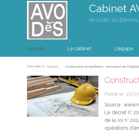
Cabinet 
Avocats au Barrea
Accueil
Le cabinet
L'équipe
Vous êtes ici :
Accueil
Construction et habitation : rénovation de l’habit
Construct
Publié le :
25/0
Source :
www.m
Le décret n° 20
de la loi n° 20
opérations d'a