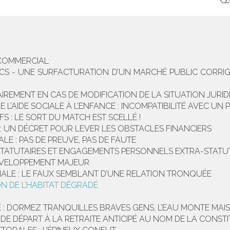
 COMMERCIAL
ICS - UNE SURFACTURATION D’UN MARCHÉ PUBLIC CORRIG
IREMENT EN CAS DE MODIFICATION DE LA SITUATION JURID
L’AIDE SOCIALE À L’ENFANCE : INCOMPATIBILITÉ AVEC UN
FS : LE SORT DU MATCH EST SCELLÉ !
: UN DÉCRET POUR LEVER LES OBSTACLES FINANCIERS
 : PAS DE PREUVE, PAS DE FAUTE
STATUTAIRES ET ENGAGEMENTS PERSONNELS EXTRA-STATUT
DÉVELOPPEMENT MAJEUR
ALE : LE FAUX SEMBLANT D’UNE RELATION TRONQUÉE
N DE L’HABITAT DÉGRADÉ
 DORMEZ TRANQUILLES BRAVES GENS, L’EAU MONTE MAIS L
DE DÉPART À LA RETRAITE ANTICIPÉ AU NOM DE LA CONST