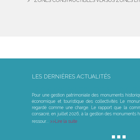
ZONES CONSTRUCTIBLES VERSUS ZONES LITT
LES DERNIÈRES ACTUALITÉS
Le joug léger des monuments historiques
Pour une gestion patrimoniale des monuments histori
économique et touristique des collectivités Le monu
regardé comme une charge. Le rapport que la commi
consacré, en juillet 2026, à la gestion des monuments hi
ressour...
Lire la suite