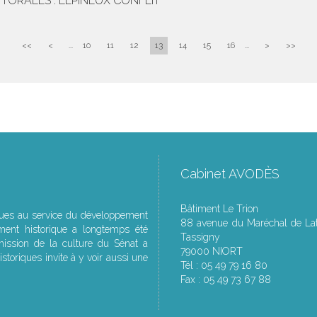
ORALES : L’ÉPINEUX CONFLIT
<<
<
...
10
11
12
13
14
15
16
...
>
>>
Cabinet AVODÈS
Bâtiment Le Trion
ques au service du développement
88 avenue du Maréchal de Lat
ment historique a longtemps été
Tassigny
ssion de la culture du Sénat a
79000 NIORT
storiques invite à y voir aussi une
Tél : 05 49 79 16 80
Fax : 05 49 73 67 88