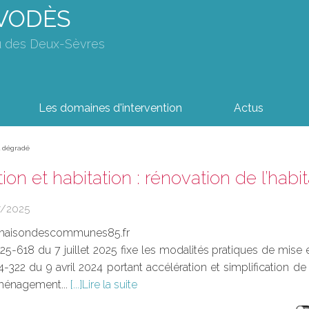
AVODÈS
u des Deux-Sèvres
Les domaines d'intervention
Actus
at dégradé
ion et habitation : rénovation de l’hab
7/2025
aisondescommunes85.fr
25-618 du 7 juillet 2025 fixe les modalités pratiques de mise 
24-322 du 9 avril 2024 portant accélération et simplification d
ménagement...
Lire la suite