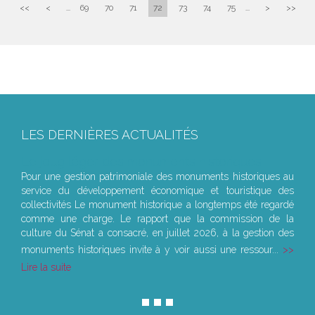
<<
<
...
69
70
71
72
73
74
75
...
>
>>
LES DERNIÈRES ACTUALITÉS
Le joug léger des monuments historiques
Pour une gestion patrimoniale des monuments historiques au
service du développement économique et touristique des
collectivités Le monument historique a longtemps été regardé
comme une charge. Le rapport que la commission de la
culture du Sénat a consacré, en juillet 2026, à la gestion des
monuments historiques invite à y voir aussi une ressour...
Lire la suite