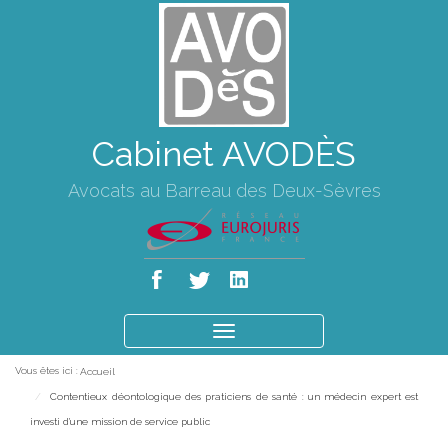
Cabinet AVODÈS
Avocats au Barreau des Deux-Sèvres
Ouvrir
le
Vous êtes ici :
Accueil
menu
Contentieux déontologique des praticiens de santé : un médecin expert est
investi d'une mission de service public