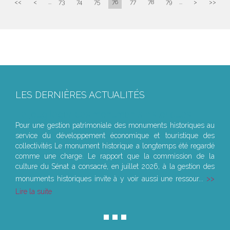
<<
<
...
73
74
75
76
77
78
79
...
>
>>
LES DERNIÈRES ACTUALITÉS
Le joug léger des monuments historiques
Pour une gestion patrimoniale des monuments historiques au
service du développement économique et touristique des
collectivités Le monument historique a longtemps été regardé
comme une charge. Le rapport que la commission de la
culture du Sénat a consacré, en juillet 2026, à la gestion des
monuments historiques invite à y voir aussi une ressour...
Lire la suite