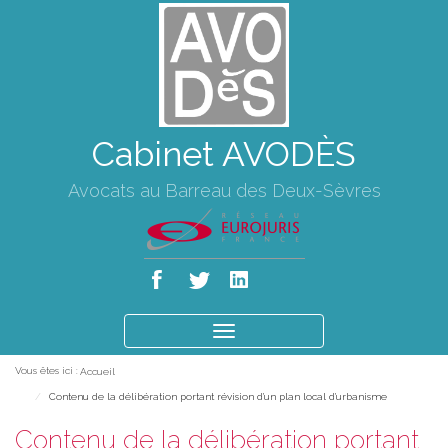
Cabinet AVODÈS
Avocats au Barreau des Deux-Sèvres
Ouvrir
le
Vous êtes ici :
Accueil
menu
Contenu de la délibération portant révision d'un plan local d'urbanisme
Contenu de la délibération portant