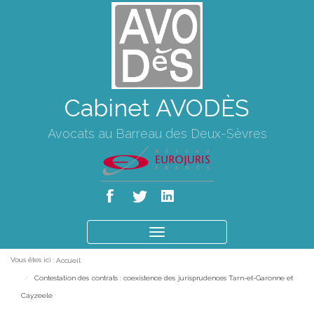
Cabinet AVODÈS
Avocats au Barreau des Deux-Sèvres
Ouvrir
le
Vous êtes ici :
Accueil
menu
Contestation des contrats : coexistence des jurisprudences Tarn-et-Garonne et
Cayzeele