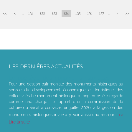
<<
<
...
131
132
133
134
135
136
137
...
>
>>
LES DERNIÈRES ACTUALITÉS
Le joug léger des monuments historiques
Pour une gestion patrimoniale des monuments historiques au
service du développement économique et touristique des
collectivités Le monument historique a longtemps été regardé
comme une charge. Le rapport que la commission de la
culture du Sénat a consacré, en juillet 2026, à la gestion des
monuments historiques invite à y voir aussi une ressour...
Lire la suite