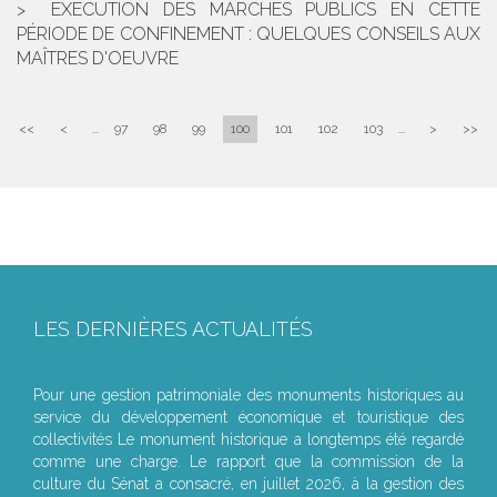
EXÉCUTION DES MARCHÉS PUBLICS EN CETTE
PÉRIODE DE CONFINEMENT : QUELQUES CONSEILS AUX
MAÎTRES D'OEUVRE
<<
<
...
97
98
99
100
101
102
103
...
>
>>
LES DERNIÈRES ACTUALITÉS
Le joug léger des monuments historiques
Pour une gestion patrimoniale des monuments historiques au
service du développement économique et touristique des
collectivités Le monument historique a longtemps été regardé
comme une charge. Le rapport que la commission de la
culture du Sénat a consacré, en juillet 2026, à la gestion des