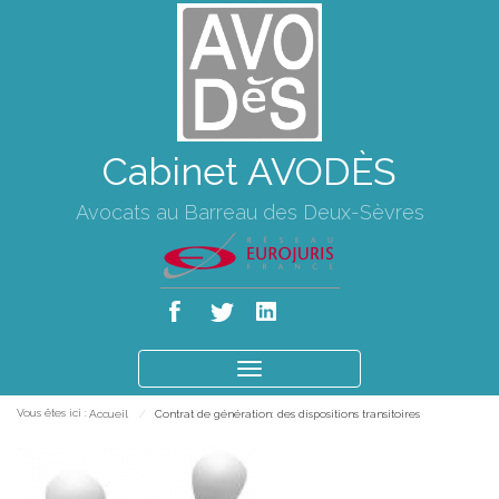
Cabinet AVODÈS
Avocats au Barreau des Deux-Sèvres
Ouvrir
le
Vous êtes ici :
Accueil
Contrat de génération: des dispositions transitoires
menu